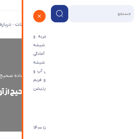
پروژه ها
فروشگاه
وبلاگ
محصولات
درباره
شرکت شیشه ترنج با بیش از 45 سال تجربه و
تخصص در زمینه ی طراحی و تامین و اجرای شیشه
های ساختمانی و دکوراتیو و درب های اتوماتیک آمادگی
خود را برای اجرای پروژه های هندریل یا حفاظ شیشه
ای، ویترین شیشه ای،درب های اتوماتیک، رول آپ و
شیشه ترنج
>
وبلاگ
>
دلایل اهمیت آینه کاری و استفاده صحیح 
نماهای شیشه ای اعم از کرتین وال، اسپایدر و فریم
لس مجتمع های تجاری و اداری و همچنین پارتیشن
دلایل اهمیت آینه کاری و استفاده صحیح از آ
های تمام شیشه ای اعلام می نماید.
راه های ارتباطی با ما
021-44963401
شنبه تا چهارشنبه: 9:30 - 18:00 / پنجشنبه تا 14:00
info@Toranjglass.com