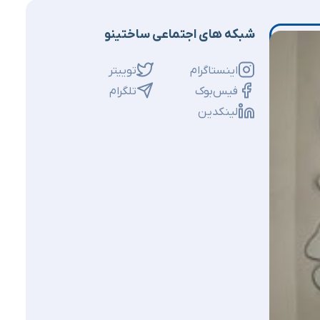
شبکه های اجتماعی ساختینو
اینستاگرام
توییتر
فیس‌بوک
تلگرام
لینکدین