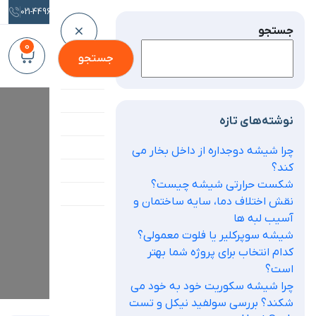
021-44963401
جستجو
0
جستجو
پروژه ها
فروشگاه
نوشته‌های تازه
وبلاگ
محصولات
چرا شیشه دوجداره از داخل بخار می
کند؟
درباره ما
شیشه ترنج
>
فروشگاه
شکست حرارتی شیشه چیست؟
تماس با ما
نقش اختلاف دما، سایه ساختمان و
درب تست شیشه سروییس بهداشتی۱
حساب کاربری من
آسیب لبه ها
شیشه سوپرکلیر یا فلوت معمولی؟
کدام انتخاب برای پروژه شما بهتر
است؟
چرا شیشه سکوریت خود به خود می
شکند؟ بررسی سولفید نیکل و تست