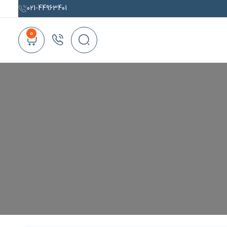
021-44963401
0