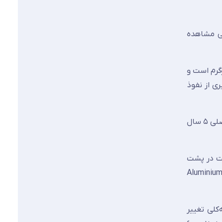
نی مشاهده
 چربی و روغن کفایت می‌کند. وزن هر متر مربع شیشه ۶ میلی‌متری لاکوبل معادل ۱۵ کیلوگرم است و
ی از نفوذ
جایگزینی کاشی و سرامیک با شیشه لاکوبل در حمام و سرویس بهداشتی، یکی از روندهای اصلی ۵ سال
بت در پشت
شه، پس از چند ماه به پوسته‌شدن لایه رنگ می‌انجامد و امکان ترمیم وجود ندارد. برای رنگ‌های متالیک مانند Grey Metal و Aluminium
کلی تغییر