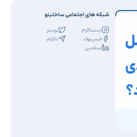
شبکه های اجتماعی ساختینو
اینستاگرام
توییتر
فیس‌بوک
تلگرام
لینکدین