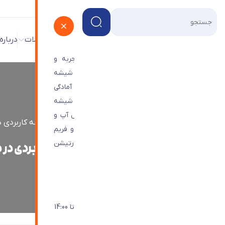
پروژه ها
فروشگاه
وبلاگ
محصولات
درباره
شرکت شیشه ترنج با بیش از 45 سال تجربه و
تخصص در زمینه ی طراحی و تامین و اجرای شیشه
های ساختمانی و دکوراتیو و درب های اتوماتیک آمادگی
خود را برای اجرای پروژه های هندریل یا حفاظ شیشه
ای، ویترین شیشه ای،درب های اتوماتیک، رول آپ و
شیشه ترنج
>
وبلاگ
>
شیشه رنگی لاکوبل چیست و چه کاربردی در
نماهای شیشه ای اعم از کرتین وال، اسپایدر و فریم
لس مجتمع های تجاری و اداری و همچنین پارتیشن
شیشه رنگی لاکوبل چیست و چه کاربردی در د
های تمام شیشه ای اعلام می نماید.
راه های ارتباطی با ما
021-44963401
شنبه تا چهارشنبه: 9:30 - 18:00 / پنجشنبه تا 14:00
info@Toranjglass.com