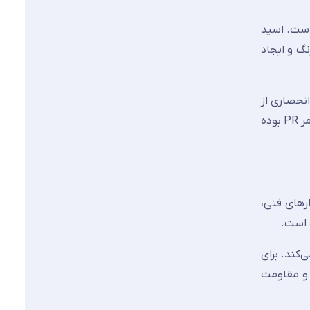
است. اسید
گ و ایجاد
اده انحصاری از
چسب سیلیکون خنثی است. شرکت AGC سیستم FIX-IN را برای نصب معرفی کرده که شامل چسب AT tape، سیلیکون SL و پرایمر PR بوده
رهای فنی،
 است.
آنکه دمای پشت اجاق گاز به‌سادگی از ۱۵۰ درجه عبور می‌کند. برای
یی تا ۲۰۰ درجه سانتی‌گراد داشته و مقاومت