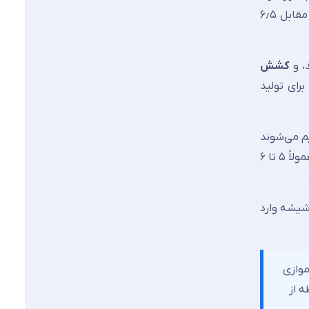
شیشه مذاب به طور پیوسته از یک سمت وارد این حمام می‌شود و به دلیل چگالی کمتر (حدود ۲٫۴ گرم بر سانتی‌متر مکعب در مقابل ۶٫۵
، و
کشش
تر تولید می‌کند. پس برای تولید
ثبت تنظیم می‌شوند
تا روبان را بکشند. برای شیشه‌های ضخیم‌تر، غلتک‌ها با زاویه منفی روبان را فشرده می‌کنند. برای شیشه‌های ۲ تا ۱۲ میلی‌متری معمولاً ۵ تا ۶
شیشه وارد
موازی
 از