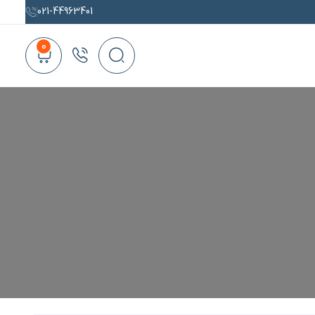
021-44963401
0