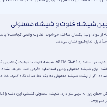
لی‌متر کنترل شود. در مقابل، شیشه معمولی (کششی یا نوردی) همین دقت را فقط با سنگ‌زن
 از مواد اولیه یکسان ساخته می‌شوند، تفاوت واقعی کجاست؟ پاسخ 
شیشه فلوت سطحی دارد که عملاً نیازی به پرداخت ثانویه ندارد. در استاندارد ASTM C1036، شیشه فلوت با
شد. برای شیشه معمولی چنین استاندارد دقیقی اصلاً تعریف نشده، 
ساده، اگر از پشت شیشه معمولی به یک خط صاف نگاه کنید، خط مو
از نظر عددی: شیشه فلوت در گرید برتر، انحراف ضخامت در کل سطح زیر ۰٫۱ میلی‌متر دارد. شیشه معمولی کششی ای