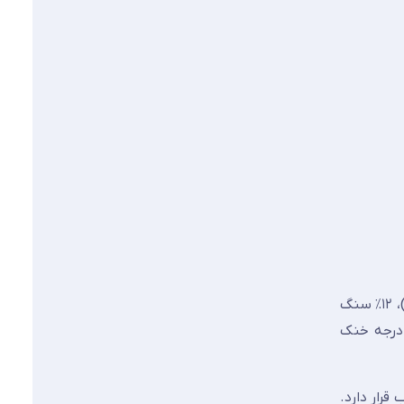
مواد اولیه اصلی شیشه فلوت تفاوت چندانی با شیشه معمولی ندارد: حدود ۷۲٪ سیلیس (ماسه)، ۱۳٪ سودا اش (کربنات سدیم)، ۱۲٪ سنگ
ار کمی فلدسپات. این مواد در کوره‌ای با دمای حدود ۱۵۵۰ درجه سانتی‌گراد ذوب می‌شوند و سپس تا حدود ۱۱۰۰ درجه خنک
خل آن قلع مذاب قرار دارد.