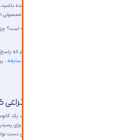
درصد با شیشه فلوت طرف بوده‌اید. این شیشه، محصولی اس
اما واقعاً چه چیزی در دل این اسم ساده نهفته است؟ چرا 
بخرید، نه شیشه معمولی؟
بعد از ۴۵ سال کار در زمینه شیشه، باید بگوییم که 
مقاله تخصصی از
شیشه ترنج آذین با ۴۵ سال سابقه
، پر
پس با ما همراه باشید.
فهرست مطالب
داستان از کجا شروع شد؟ اختراعی 
تا قبل از دهه ۱۹۵۰ میلادی، تولید شیشه 
می‌کردند که سطحش پر از موج و ناهمواری بود. برای رسید
فرآیند ثانویه، هم زمان می‌برد هم کلی هزینه روی دست تو