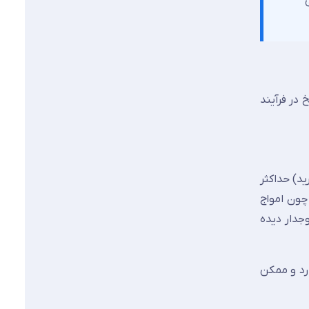
ی
در فرآیند
 کیفیت (بالاترین گرید) حداکثر
چون امواج
جدار دیده
ن دقت را ندارد و ممکن