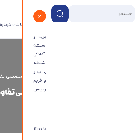
پروژه ها
فروشگاه
وبلاگ
محصولات
درباره
شرکت شیشه ترنج با بیش از 45 سال تجربه و
تخصص در زمینه ی طراحی و تامین و اجرای شیشه
های ساختمانی و دکوراتیو و درب های اتوماتیک آمادگی
خود را برای اجرای پروژه های هندریل یا حفاظ شیشه
ای، ویترین شیشه ای،درب های اتوماتیک، رول آپ و
شیشه ترنج
>
وبلاگ
>
شیشه فلوت چیست؟ بررسی تخصصی تفاو
نماهای شیشه ای اعم از کرتین وال، اسپایدر و فریم
لس مجتمع های تجاری و اداری و همچنین پارتیشن
شیشه فلوت چیست؟ بررسی تخصصی تفاوت‌
های تمام شیشه ای اعلام می نماید.
راه های ارتباطی با ما
021-44963401
شنبه تا چهارشنبه: 9:30 - 18:00 / پنجشنبه تا 14:00
info@Toranjglass.com