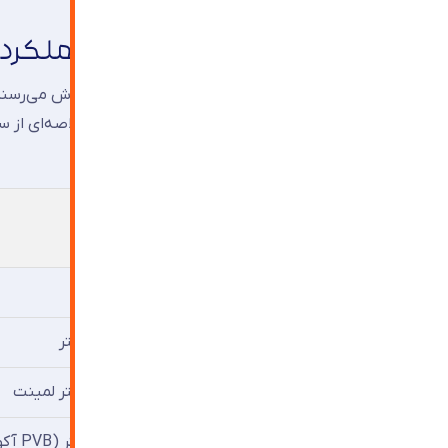
همخوانی دارد.
انواع شیشه عایق صوت و عملکرد 
همه شیشه‌هایی که با عنوان «دوجداره» به فروش می‌رسند
می‌دهد:
نوع شیشه
ساختار
تک‌جداره فلوت
۴ میلی‌متر
دوجداره ساده با هوا
۴-۱۲-۴ میلی‌متر
دوجداره لمینت استاندارد
۴-۱۲-۴ میلی‌متر لمینت
دوجداره لمینت آکوستیک
۶-۱۶-۶ میلی‌متر (PVB آکوستیک)