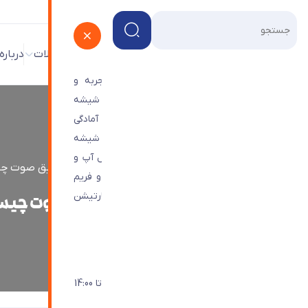
پروژه ها
فروشگاه
وبلاگ
محصولات
درباره
شرکت شیشه ترنج با بیش از 45 سال تجربه و
تخصص در زمینه ی طراحی و تامین و اجرای شیشه
های ساختمانی و دکوراتیو و درب های اتوماتیک آمادگی
خود را برای اجرای پروژه های هندریل یا حفاظ شیشه
ای، ویترین شیشه ای،درب های اتوماتیک، رول آپ و
شیشه ترنج
>
وبلاگ
>
شیشه آکوستیک یا شیشه عایق صوت چ
نماهای شیشه ای اعم از کرتین وال، اسپایدر و فریم
لس مجتمع های تجاری و اداری و همچنین پارتیشن
شیشه آکوستیک یا شیشه عایق صوت چی
های تمام شیشه ای اعلام می نماید.
راه های ارتباطی با ما
021-44963401
شنبه تا چهارشنبه: 9:30 - 18:00 / پنجشنبه تا 14:00
info@Toranjglass.com