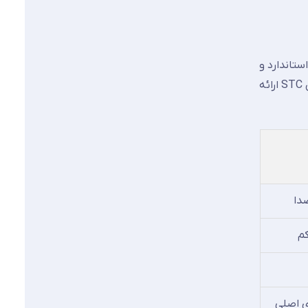
تاندارد و
لمینت آکوستیک بسیار زیاد است. جدول زیر خلاصه‌ای از ساختارهای رایج و میزان کاهش صدای تقریبی آن‌ها را بر اساس شاخص STC ارائه
دا
کم
ای اصلی