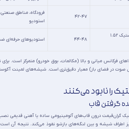
فرودگاه، مناطق صنعتی،
۴۲-۴۷
استودیو
۸+۸ میلی‌متر (PVB آکوستیک ۱.۵۲
۴۴-۴۸
استودیوهای حرفه‌ای ض
STC بیشتر بر کاهش صداهای فرکانس میانی و بالا (مکالمات، بوق خودرو) متمرکز است. برا
 یا هواپیما، پارامتر OITC (کلاس انتقال صوت در فضای باز) معیار دقیق‌تری است. شیشه‌های لمینت آ
ک را نابود می‌کنند
ده گرفتن قاب
تیک گران‌قیمت درون قاب‌های آلومینیومی ساده یا آهنی قدیمی نصب
ریز اطراف شیشه و بین لنگه‌های بازشو نفوذ می‌کند. نتیجه آن اس