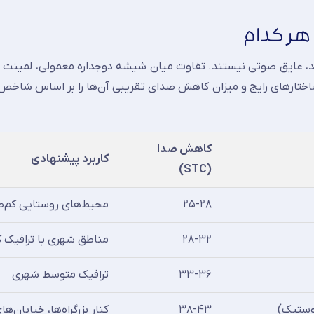
هر کدام
، عایق صوتی نیستند. تفاوت میان شیشه دوجداره معمولی، لمینت اس
کاهش صدا
کاربرد پیشنهادی
(STC)
۲۵-۲۸
محیط‌های روستایی کم‌ص
۲۸-۳۲
مناطق شهری با ترافیک 
۳۳-۳۶
ترافیک متوسط شهری
۳۸-۴۳
کنار بزرگراه‌ها، خیابان‌ه