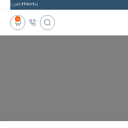
021-44963401
0