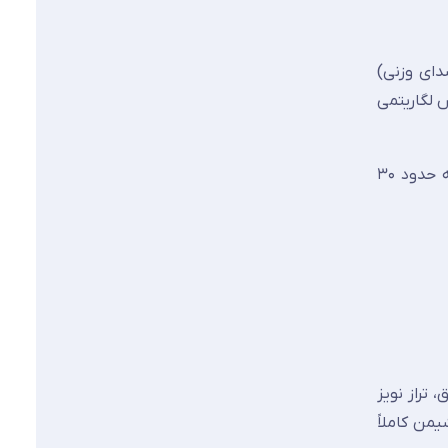
نتقال صوت) یا Rw (شاخص کاهش صدای وزنی)
. این یک کاهش لگاریتمی
برای نمونه، صدای یک خیابان شلوغ با تراز ۷۵ دسی‌بل، پس از عبور از شیشه‌ای با کاهش ۴۵ دسی‌بل، در داخل ساختمان به حدود ۳۰
تراز نویز
نشیمن کاملاً