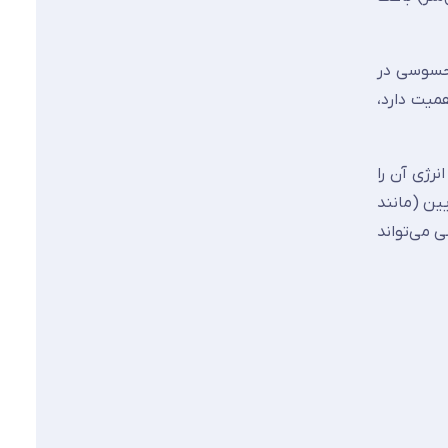
لی‌متر استاندارد، بهبود محسوسی در
همیت دارد،
ذب و انرژی آن را
ین (مانند
است. نصب غیرتخصصی می‌تواند