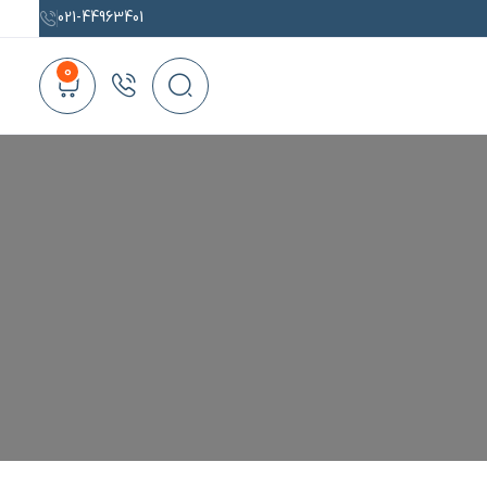
021-44963401
0