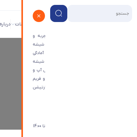
پروژه ها
فروشگاه
وبلاگ
محصولات
درباره
شرکت شیشه ترنج با بیش از 45 سال تجربه و
تخصص در زمینه ی طراحی و تامین و اجرای شیشه
های ساختمانی و دکوراتیو و درب های اتوماتیک آمادگی
خود را برای اجرای پروژه های هندریل یا حفاظ شیشه
ای، ویترین شیشه ای،درب های اتوماتیک، رول آپ و
شیشه ترنج
>
درب شیشه ای دستی
نماهای شیشه ای اعم از کرتین وال، اسپایدر و فریم
لس مجتمع های تجاری و اداری و همچنین پارتیشن
درب شیشه ای دستی
های تمام شیشه ای اعلام می نماید.
راه های ارتباطی با ما
021-44963401
شنبه تا چهارشنبه: 9:30 - 18:00 / پنجشنبه تا 14:00
info@Toranjglass.com