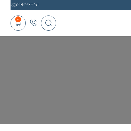
021-44963401
0