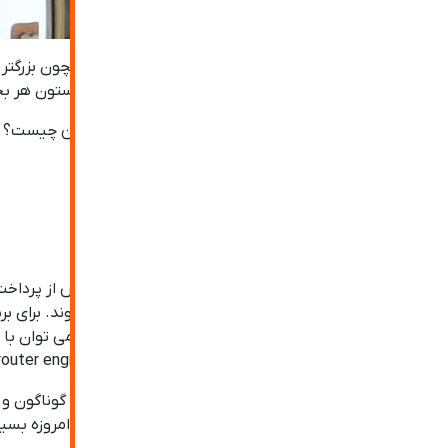
آینه های دکوراتیو در دکوراسیون داخلی با اهدافی همچون بزرگت
کاری استفاده کرد بسیار متنوع بوده و روی دیوارها و ستون هر ب
اما در این مقاله می خواهیم بررسی کنیم آینه جورچین چیست؟ ب
فهرست مطالب
آینه جورچین چیست؟
آینه هایی که به اشکال گوناگون برش می خورند و پس از پردا
beveling) انجام می شود. این اشکال منظم و زیبا را می ت
دستگاه های سی ان سی روتر ۴ محوره به بالا (CNC router engraving) تولید می شود که کاری بسیار دقیق و با کیفیت را نتیجه می دهد.
بنابراین تولید آینه جورچین مدرن بر اساس مدل های گوناگون و بن
بهترین انواع آینه های دکوراتیو محسوب می شود که امروزه بسیار