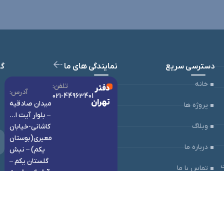
دسترسی سریع
نمایندگی های ما
گو
خانه
:تلفن
دفتر
:آدرس
021-44963401
تهران
میدان صادقیه
پروژه ها
– بلوار آیت ا…
وبلاگ
کاشانی-خیابان
معیری(بوستان
درباره ما
یکم) – نبش
گلستان یکم –
تماس با ما
قبل از مراجعه
تماس بگیرید