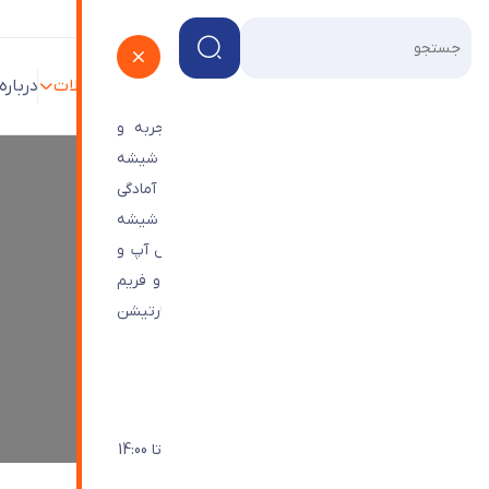
پروژه ها
فروشگاه
وبلاگ
محصولات
درباره
شرکت شیشه ترنج با بیش از 45 سال تجربه و
تخصص در زمینه ی طراحی و تامین و اجرای شیشه
های ساختمانی و دکوراتیو و درب های اتوماتیک آمادگی
خود را برای اجرای پروژه های هندریل یا حفاظ شیشه
ای، ویترین شیشه ای،درب های اتوماتیک، رول آپ و
شیشه ترنج
>
شیشه های جامبو سایز یا ابعاد ویژه
نماهای شیشه ای اعم از کرتین وال، اسپایدر و فریم
لس مجتمع های تجاری و اداری و همچنین پارتیشن
شیشه های جامبو سایز یا ابعاد ویژه
های تمام شیشه ای اعلام می نماید.
راه های ارتباطی با ما
021-44963401
شنبه تا چهارشنبه: 9:30 - 18:00 / پنجشنبه تا 14:00
info@Toranjglass.com