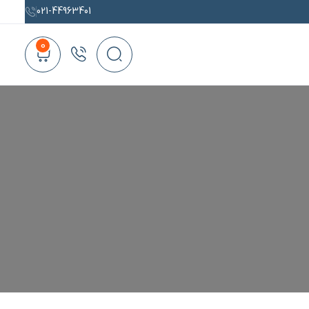
021-44963401
0